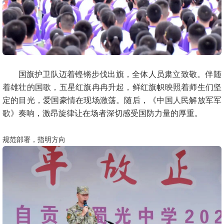
国旗护卫队迈着铿锵步伐出旗，全体人员肃立致敬。伴随
着雄壮的国歌，五星红旗冉冉升起，鲜红旗帜映照着师生们坚
定的目光，爱国豪情在现场激荡。随后，《中国人民解放军军
歌》奏响，激昂旋律让在场者深切感受国防力量的厚重。
规范部署，指明方向