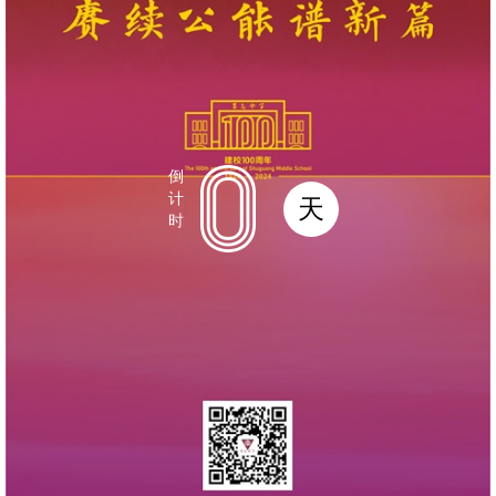
倒
计
天
时