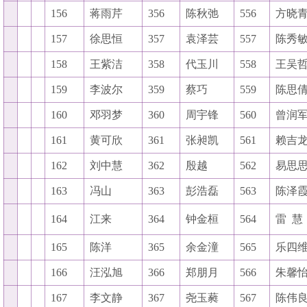
156
蒋雨芹
356
陈秋弛
556
方晓
157
徐思恒
357
袁泽芸
557
陈秀
158
王紫洁
358
代玉川
558
王吴
159
李波尔
359
蔡巧
559
陈思
160
邓羽梦
360
周宇锋
560
曾润
161
黄可欣
361
张昶凯
561
赖吉
162
刘中慧
362
殷越
562
易思
163
冯山
363
彭浩磊
563
陈泽
164
江来
364
钟金桓
564
雷
慧
165
陈洋
365
余金潼
565
乐四
166
汪泓旭
366
郑朋月
566
朱馨
167
李文静
367
尧玉蕤
567
陈伟