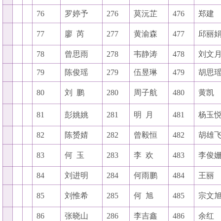
76
罗婷予
276
莫沅芷
476
郑建
77
廖
芮
277
黄渝森
477
邱丽
78
曾思雨
278
韦静涛
478
刘文
79
陈俊瑶
279
伍昱琳
479
胡思
80
刘
鹏
280
周子航
480
黄凯
81
彭姚姚
281
明
月
481
杨玉
82
陈赟婧
282
曾毅恒
482
胡雄
83
何
玉
283
李
欢
483
李俊
84
刘进明
284
何雨鹏
484
王丽
85
刘惟希
285
何
旭
485
宗文
86
张晓山
286
李吉鑫
486
余红