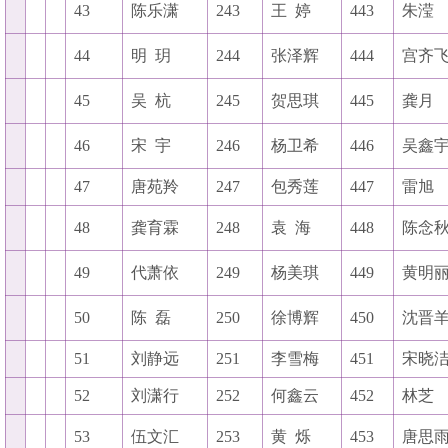
43
陈乐潇
243
王
婷
443
朱滢
44
明
玥
244
张泽辉
444
宫齐
45
吴
杭
245
贺思琪
445
龚月
46
宋
宇
246
杨卫希
446
吴鑫
47
唐苑羚
247
包秀莲
447
雷旭
48
龚育霖
248
袁
海
448
陈念
49
代萧依
249
杨美琪
449
黄明
50
陈
磊
250
徐博辉
450
沈晋
51
刘静远
251
李雪梅
451
宋晓
52
刘潇行
252
何鑫云
452
林芝
53
伍文汇
253
黄
烁
453
唐思