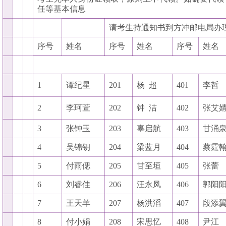
任等基本信息
请考生持通知书到方冲邮电局办
序号
姓名
序号
姓名
序号
姓名
1
谭纪星
201
杨
超
401
李哲
2
李珂萱
202
钟
洁
402
张艾
3
张钟玉
203
辜启航
403
甘涌
4
吴锦钥
204
梁蓝月
404
蔡霆
5
付雨偲
205
甘至垣
405
张蕾
6
刘睿佳
206
汪永凤
406
郭阳
7
王天羊
207
杨洪滔
407
段添
8
付小娟
208
宋思忆
408
尹江