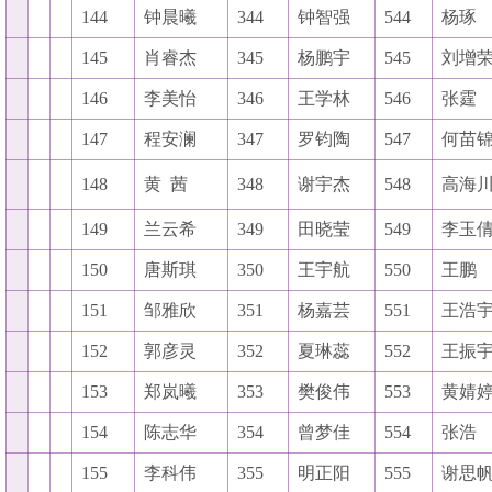
144
钟晨曦
344
钟智强
544
杨琢
145
肖睿杰
345
杨鹏宇
545
刘增
146
李美怡
346
王学林
546
张霆
147
程安澜
347
罗钧陶
547
何苗
148
黄
茜
348
谢宇杰
548
高海
149
兰云希
349
田晓莹
549
李玉
150
唐斯琪
350
王宇航
550
王鹏
151
邹雅欣
351
杨嘉芸
551
王浩
152
郭彦灵
352
夏琳蕊
552
王振
153
郑岚曦
353
樊俊伟
553
黄婧
154
陈志华
354
曾梦佳
554
张浩
155
李科伟
355
明正阳
555
谢思