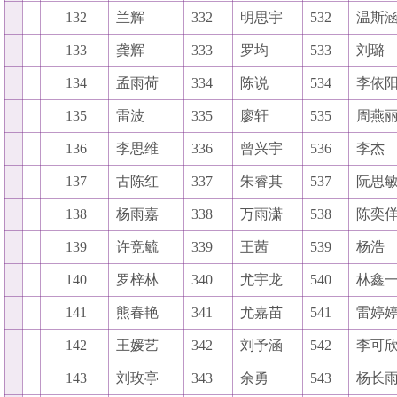
132
兰辉
332
明思宇
532
温斯
133
龚辉
333
罗均
533
刘璐
134
孟雨荷
334
陈说
534
李依
135
雷波
335
廖轩
535
周燕
136
李思维
336
曾兴宇
536
李杰
137
古陈红
337
朱睿其
537
阮思
138
杨雨嘉
338
万雨潇
538
陈奕
139
许竞毓
339
王茜
539
杨浩
140
罗梓林
340
尤宇龙
540
林鑫
141
熊春艳
341
尤嘉苗
541
雷婷
142
王媛艺
342
刘予涵
542
李可
143
刘玫亭
343
余勇
543
杨长