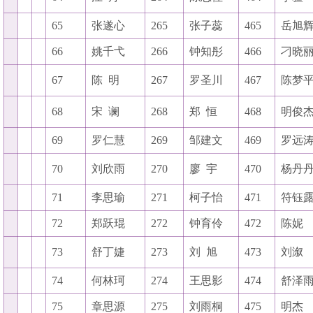
65
张遂心
265
张子蕊
465
岳旭
66
姚千弋
266
钟知彤
466
刁晓
67
陈
明
267
罗圣川
467
陈梦
68
宋
谰
268
郑
恒
468
明俊
69
罗仁慧
269
邹建文
469
罗远
70
刘欣雨
270
廖
宇
470
杨丹
71
李思瑜
271
柯子怡
471
符钰
72
郑跃琨
272
钟育伶
472
陈妮
73
舒丁婕
273
刘
旭
473
刘溆
74
何林珂
274
王思影
474
舒泽
75
章思源
275
刘雨桐
475
明杰