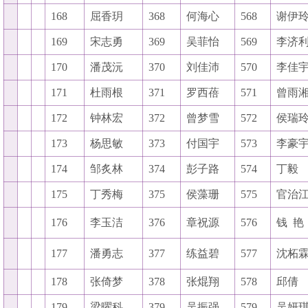
168
屈香玥
368
何海心
568
谢伊
169
宋志勇
369
吴菲怡
569
李济
170
潘茂沅
370
刘佳沛
570
李佳
171
杜雨根
371
罗西蓓
571
曾雨
172
钟林宏
372
曾梦雪
572
侯瑞
173
杨思敏
373
付国宇
573
李豪
174
邹炙林
374
彭子路
574
丁毅
175
丁秀梅
375
侯藻珊
575
官治
176
李玉洁
376
章祝源
576
钱
艳
177
潘勇志
377
练益碧
577
沈柘
178
张倚梦
378
张焜翔
578
邱倩
179
梁曜科
379
吴振强
579
吴妍