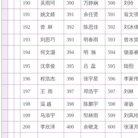
190
吴雨珂
390
万静娴
590
刘玲
191
姚文婧
391
佘任贤
591
翁文
192
曾
林
392
陈思佳
592
刘冰
193
刘思巧
393
明春雨
593
曾水
194
何文灏
394
明
瀚
594
饶嘉
195
沈章俊
395
吕
蕊
595
陆熙
196
程浩杰
396
张宇星
596
李家
197
王
雨
397
邓浩宇
597
刘林
198
温 越
398
陈鹏宇
598
谢扬
199
马添宇
399
邹林雨
599
刘凤
200
李欣泽
400
余晓龙
600
张潇