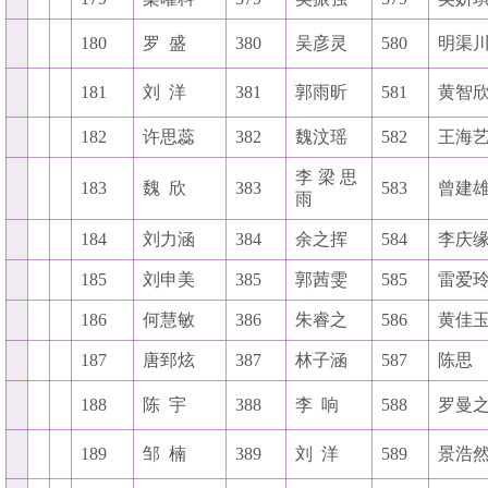
180
罗
盛
380
吴彦灵
580
明渠
181
刘
洋
381
郭雨昕
581
黄智
182
许思蕊
382
魏汶瑶
582
王海
李梁思
183
魏
欣
383
583
曾建
雨
184
刘力涵
384
余之挥
584
李庆
185
刘申美
385
郭茜雯
585
雷爱
186
何慧敏
386
朱睿之
586
黄佳
187
唐郅炫
387
林子涵
587
陈思
188
陈
宇
388
李
响
588
罗曼
189
邹
楠
389
刘
洋
589
景浩