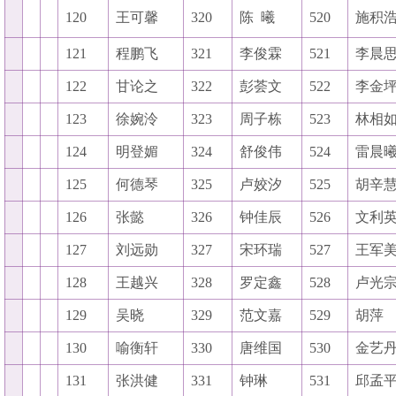
120
王可馨
320
陈
曦
520
施积
121
程鹏飞
321
李俊霖
521
李晨
122
甘论之
322
彭荟文
522
李金
123
徐婉泠
323
周子栋
523
林相
124
明登媚
324
舒俊伟
524
雷晨
125
何德琴
325
卢姣汐
525
胡辛
126
张懿
326
钟佳辰
526
文利
127
刘远勋
327
宋环瑞
527
王军
128
王越兴
328
罗定鑫
528
卢光
129
吴晓
329
范文嘉
529
胡萍
130
喻衡轩
330
唐维国
530
金艺
131
张洪健
331
钟琳
531
邱孟