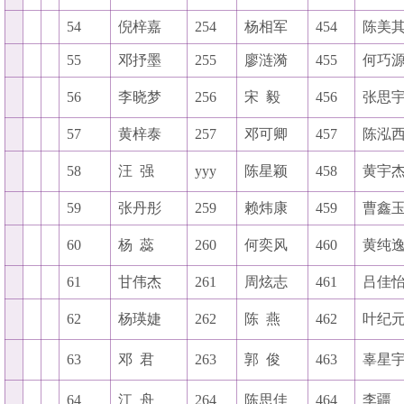
54
倪梓嘉
254
杨相军
454
陈美
55
邓抒墨
255
廖涟漪
455
何巧
56
李晓梦
256
宋
毅
456
张思
57
黄梓泰
257
邓可卿
457
陈泓
58
汪
强
yyy
陈星颖
458
黄宇
59
张丹彤
259
赖炜康
459
曹鑫
60
杨
蕊
260
何奕风
460
黄纯
61
甘伟杰
261
周炫志
461
吕佳
62
杨瑛婕
262
陈
燕
462
叶纪
63
邓
君
263
郭
俊
463
辜星
64
江
舟
264
陈思佳
464
李疆