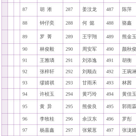
87
胡
淅
287
姜汶龙
487
陈萍
88
钟仔奕
288
何
懿
488
骆鑫
89
罗
菁
289
王宇翔
489
熊金
90
林俊毅
290
周安军
490
颜秋
91
王雅璘
291
刘添逸
491
胡衡
92
张梓轩
292
刘顺垚
492
王琬
93
缪婧祺
293
甘雨禾
493
林茜
94
许桢玉
294
黄巧玲
494
黄佳
95
黄
异
295
熊俊良
495
郭雨
96
李牧桂
296
余汉东
496
罗彤
97
杨嘉鑫
297
张紫葸
497
张泷