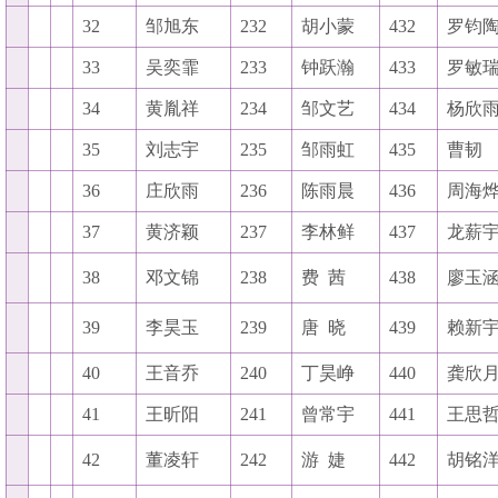
32
邹旭东
232
胡小蒙
432
罗钧
33
吴奕霏
233
钟跃瀚
433
罗敏
34
黄胤祥
234
邹文艺
434
杨欣
35
刘志宇
235
邹雨虹
435
曹韧
36
庄欣雨
236
陈雨晨
436
周海
37
黄济颖
237
李林鲜
437
龙薪
38
邓文锦
238
费
茜
438
廖玉
39
李昊玉
239
唐
晓
439
赖新
40
王音乔
240
丁昊峥
440
龚欣
41
王昕阳
241
曾常宇
441
王思
42
董凌轩
242
游
婕
442
胡铭