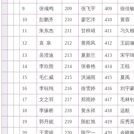
9
张彧鸣
209
张飞宇
409
徐佳
10
彭鹏齐
210
廖艺洋
410
黄蓉
11
朱东杰
211
甘梓靖
411
习久
12
袁
泉
212
黄雨风
412
王皖
13
吴澄迪
213
夏新兰
413
宋宇
14
李欣雨
214
张春艳
414
王椋
15
毛仁威
215
洪涵雨
415
夏禹
16
李钰纯
216
徐雪婷
416
刘宇
17
文之羽
217
郑雨婷
417
毛林
18
李缘桥
218
黄永祥
418
远航
19
郭丹妮
219
陈虹旭
419
应秀
20
王雯靖
220
陈宁一
420
余晓