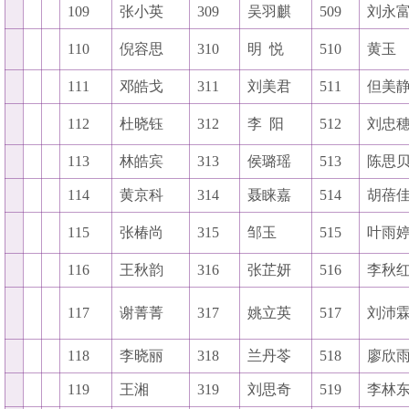
109
张小英
309
吴羽麒
509
刘永
110
倪容思
310
明
悦
510
黄玉
111
邓皓戈
311
刘美君
511
但美
112
杜晓钰
312
李
阳
512
刘忠
113
林皓宾
313
侯璐瑶
513
陈思
114
黄京科
314
聂睐嘉
514
胡蓓
115
张椿尚
315
邹玉
515
叶雨
116
王秋韵
316
张芷妍
516
李秋
117
谢菁菁
317
姚立英
517
刘沛
118
李晓丽
318
兰丹苓
518
廖欣
119
王湘
319
刘思奇
519
李林