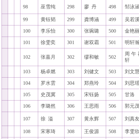
98
巫雪纯
298
廖
丹
498
邹泳
99
黄钰韬
299
龚博涵
499
吴若
100
李乐怡
300
张琬璐
500
金艳
101
徐雯奕
301
谢双霜
501
明轩
周午
102
张嘉月
302
缪和敏
502
轩
103
杨卓燃
303
刘健文
503
刘文
104
罗水雲
304
郑燕玲
504
刘思
105
史茂冀
305
宋钰扬
505
甘洛
106
李璐然
306
王思雨
506
郭元
107
徐
溢
307
黄永辉
507
刘真
108
宋寒琦
308
王俊源
508
李雯