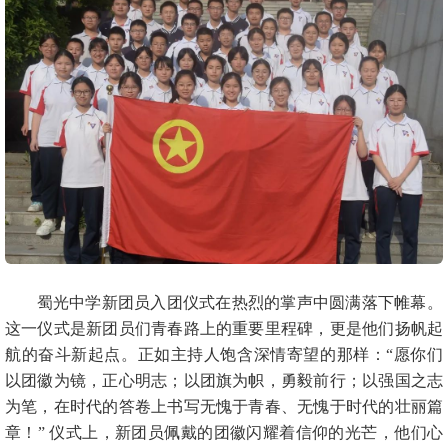
蜀光中学新团员入团仪式在热烈的掌声中圆满落下帷幕。
这一仪式是新团员们青春路上的重要里程碑，更是他们扬帆起
航的奋斗新起点。正如主持人饱含深情寄望的那样：
“愿你们
以团徽为镜，正心明志；以团旗为帜，勇毅前行；以强国之志
为笔，在时代的答卷上书写无愧于青春、无愧于时代的壮丽篇
章！” 仪式上，新团员佩戴的团徽闪耀着信仰的光芒，他们心