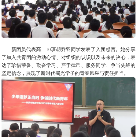
新团员代表高二
10班胡乔羽同学发表了入团感言。她分享
了加入共青团的激动心情、对组织的认识以及未来的决心，表
达了珍惜荣誉、勤奋学习、严于律己、服务同学、争当先锋的
坚定信念，展现了新时代蜀光学子的青春风采与责任担当。