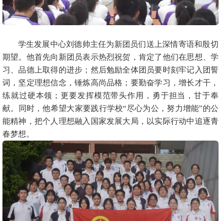
学生发展中心刘德帅主任为新团员们送上深情寄语和殷切
期望。他首先向新团员表示热烈祝贺，肯定了他们在思想、学
习、品德上取得的进步；然后勉励全体团员要时刻牢记入团誓
词，坚定理想信念，锤炼高尚品格；要勤奋学习，增长才干，
练就过硬本领；更要发挥模范带头作用，勇于担当，甘于奉
献。同时，他希望大家要践行学校
“尽心为公，努力增能”的公
能精神，把个人理想融入国家发展大局，以实际行动中追逐青
春梦想。