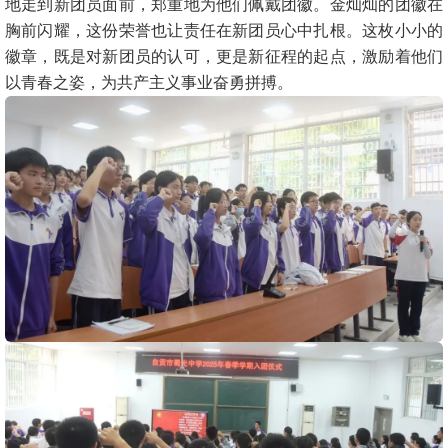
地走到新团员面前，郑重地为他们佩戴团徽。金灿灿的团徽在
胸前闪耀，这份荣誉也让责任在新团员心中扎根。这枚小小的
徽章，既是对新团员的认可，更是新征程的起点，激励着他们
以青春之姿，为共产主义事业奋勇拼搏。