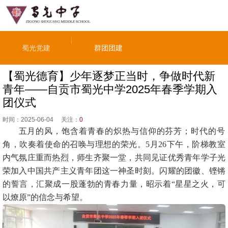
蜀光党建
群团团建
【蜀光德育】少年逐梦正当时，争做时代新
青年——自贡市蜀光中学2025年春季学期入
团仪式
时间：
2025-06-04
关注：
0
五月的风，饱含着青春的炽热与信仰的芬芳；时代的号
角，吹奏着使命的召唤与理想的荣光。
5月26下午，阶梯教室
内气氛庄重而热烈，师生齐聚一堂，共同见证优秀青年学子光
荣加入中国共产主义青年团这一神圣时刻。闪耀的团徽、铿锵
的誓言，汇聚成一股蓬勃的青春力量，昭示着“星星之火，可
以燎原”的信念与希望。